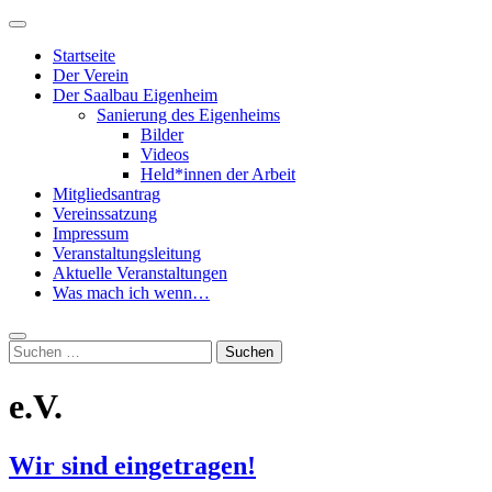
Zum
Primäres
Inhalt
Menü
Startseite
springen
Der Verein
Der Saalbau Eigenheim
Sanierung des Eigenheims
Bilder
Videos
Held*innen der Arbeit
Mitgliedsantrag
Vereinssatzung
Impressum
Veranstaltungsleitung
Aktuelle Veranstaltungen
Was mach ich wenn…
Suche
Suchen
nach:
e.V.
Wir sind eingetragen!