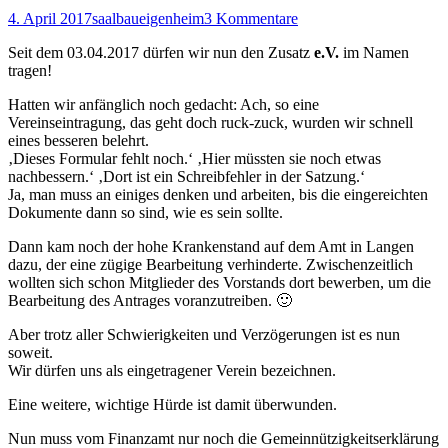
4. April 2017
saalbaueigenheim
3 Kommentare
Seit dem 03.04.2017 dürfen wir nun den Zusatz
e.V.
im Namen
tragen!
Hatten wir anfänglich noch gedacht: Ach, so eine
Vereinseintragung, das geht doch ruck-zuck, wurden wir schnell
eines besseren belehrt.
‚Dieses Formular fehlt noch.‘ ‚Hier müssten sie noch etwas
nachbessern.‘ ‚Dort ist ein Schreibfehler in der Satzung.‘
Ja, man muss an einiges denken und arbeiten, bis die eingereichten
Dokumente dann so sind, wie es sein sollte.
Dann kam noch der hohe Krankenstand auf dem Amt in Langen
dazu, der eine zügige Bearbeitung verhinderte. Zwischenzeitlich
wollten sich schon Mitglieder des Vorstands dort bewerben, um die
Bearbeitung des Antrages voranzutreiben. 🙂
Aber trotz aller Schwierigkeiten und Verzögerungen ist es nun
soweit.
Wir dürfen uns als eingetragener Verein bezeichnen.
Eine weitere, wichtige Hürde ist damit überwunden.
Nun muss vom Finanzamt nur noch die Gemeinnützigkeitserklärung