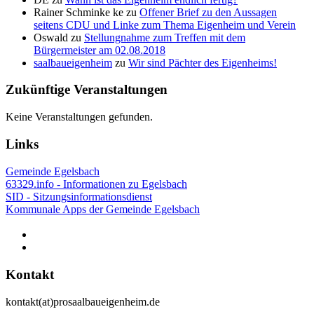
Rainer Schminke ke
zu
Offener Brief zu den Aussagen
seitens CDU und Linke zum Thema Eigenheim und Verein
Oswald
zu
Stellungnahme zum Treffen mit dem
Bürgermeister am 02.08.2018
saalbaueigenheim
zu
Wir sind Pächter des Eigenheims!
Zukünftige Veranstaltungen
Keine Veranstaltungen gefunden.
Links
Gemeinde Egelsbach
63329.info - Informationen zu Egelsbach
SID - Sitzungsinformationsdienst
Kommunale Apps der Gemeinde Egelsbach
Kontakt
kontakt(at)prosaalbaueigenheim.de