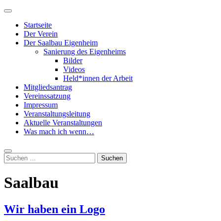
Zum
Primäres
Inhalt
Menü
Startseite
springen
Der Verein
Der Saalbau Eigenheim
Sanierung des Eigenheims
Bilder
Videos
Held*innen der Arbeit
Mitgliedsantrag
Vereinssatzung
Impressum
Veranstaltungsleitung
Aktuelle Veranstaltungen
Was mach ich wenn…
Suche
Suchen
nach:
Saalbau
Wir haben ein Logo