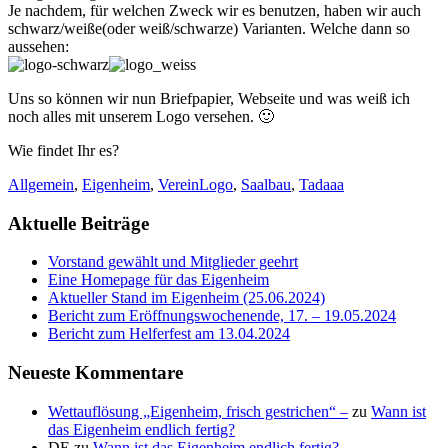
Je nachdem, für welchen Zweck wir es benutzen, haben wir auch
schwarz/weiße(oder weiß/schwarze) Varianten. Welche dann so
aussehen:
Uns so können wir nun Briefpapier, Webseite und was weiß ich
noch alles mit unserem Logo versehen. 🙂
Wie findet Ihr es?
Allgemein
,
Eigenheim
,
Verein
Logo
,
Saalbau
,
Tadaaa
Aktuelle Beiträge
Vorstand gewählt und Mitglieder geehrt
Eine Homepage für das Eigenheim
Aktueller Stand im Eigenheim (25.06.2024)
Bericht zum Eröffnungswochenende, 17. – 19.05.2024
Bericht zum Helferfest am 13.04.2024
Neueste Kommentare
Wettauflösung „Eigenheim, frisch gestrichen“ –
zu
Wann ist
das Eigenheim endlich fertig?
DE
zu
Wann ist das Eigenheim endlich fertig?