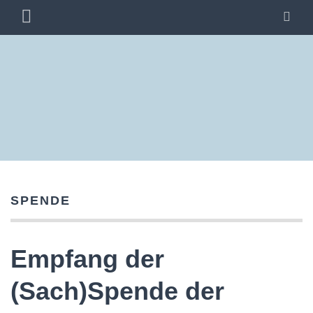
Zum
PRIMÄRES
SU
Inhalt
MENÜ
springen
SPENDE
Empfang der
(Sach)Spende der