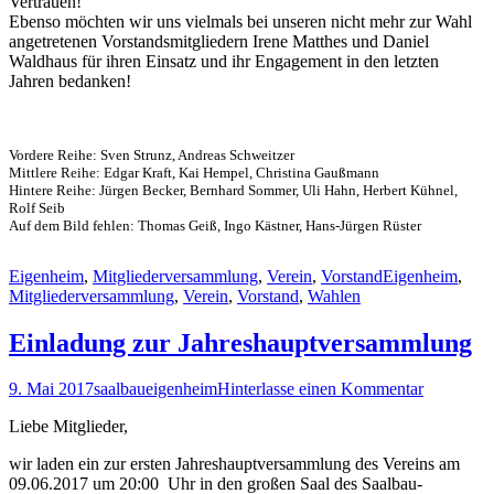
Vertrauen!
Ebenso möchten wir uns vielmals bei unseren nicht mehr zur Wahl
angetretenen Vorstandsmitgliedern Irene Matthes und Daniel
Waldhaus für ihren Einsatz und ihr Engagement in den letzten
Jahren bedanken!
Vordere Reihe: Sven Strunz, Andreas Schweitzer
Mittlere Reihe: Edgar Kraft, Kai Hempel, Christina Gaußmann
Hintere Reihe: Jürgen Becker, Bernhard Sommer, Uli Hahn, Herbert Kühnel,
Rolf Seib
Auf dem Bild fehlen: Thomas Geiß, Ingo Kästner, Hans-Jürgen Rüster
Eigenheim
,
Mitgliederversammlung
,
Verein
,
Vorstand
Eigenheim
,
Mitgliederversammlung
,
Verein
,
Vorstand
,
Wahlen
Einladung zur Jahreshauptversammlung
9. Mai 2017
saalbaueigenheim
Hinterlasse einen Kommentar
Liebe Mitglieder,
wir laden ein zur ersten Jahreshauptversammlung des Vereins am
09.06.2017 um 20:00 Uhr in den großen Saal des Saalbau-