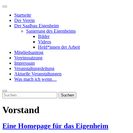
Zum
Primäres
Inhalt
Menü
Startseite
springen
Der Verein
Der Saalbau Eigenheim
Sanierung des Eigenheims
Bilder
Videos
Held*innen der Arbeit
Mitgliedsantrag
Vereinssatzung
Impressum
Veranstaltungsleitung
Aktuelle Veranstaltungen
Was mach ich wenn…
Suche
Suchen
nach:
Vorstand
Eine Homepage für das Eigenheim