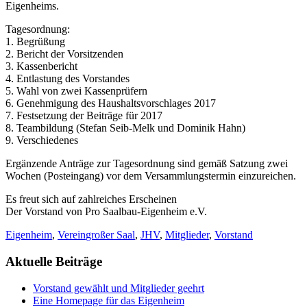
Eigenheims.
Tagesordnung:
1. Begrüßung
2. Bericht der Vorsitzenden
3. Kassenbericht
4. Entlastung des Vorstandes
5. Wahl von zwei Kassenprüfern
6. Genehmigung des Haushaltsvorschlages 2017
7. Festsetzung der Beiträge für 2017
8. Teambildung (Stefan Seib-Melk und Dominik Hahn)
9. Verschiedenes
Ergänzende Anträge zur Tagesordnung sind gemäß Satzung zwei
Wochen (Posteingang) vor dem Versammlungstermin einzureichen.
Es freut sich auf zahlreiches Erscheinen
Der Vorstand von Pro Saalbau-Eigenheim e.V.
Eigenheim
,
Verein
großer Saal
,
JHV
,
Mitglieder
,
Vorstand
Aktuelle Beiträge
Vorstand gewählt und Mitglieder geehrt
Eine Homepage für das Eigenheim