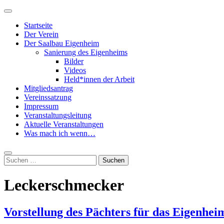
Zum
Primäres
Inhalt
Menü
Startseite
springen
Der Verein
Der Saalbau Eigenheim
Sanierung des Eigenheims
Bilder
Videos
Held*innen der Arbeit
Mitgliedsantrag
Vereinssatzung
Impressum
Veranstaltungsleitung
Aktuelle Veranstaltungen
Was mach ich wenn…
Suche
Suchen
nach:
Leckerschmecker
Vorstellung des Pächters für das Eigenhei