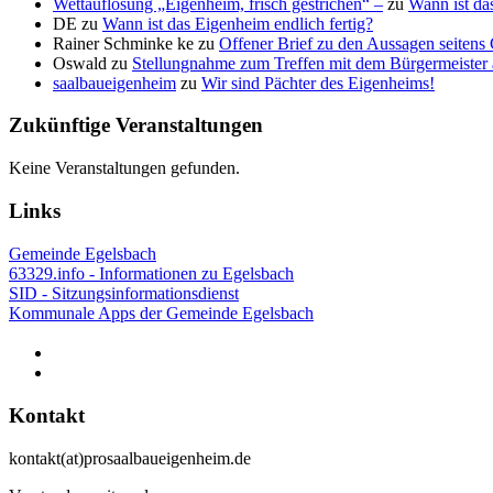
Wettauflösung „Eigenheim, frisch gestrichen“ –
zu
Wann ist da
DE
zu
Wann ist das Eigenheim endlich fertig?
Rainer Schminke ke
zu
Offener Brief zu den Aussagen seite
Oswald
zu
Stellungnahme zum Treffen mit dem Bürgermeister
saalbaueigenheim
zu
Wir sind Pächter des Eigenheims!
Zukünftige Veranstaltungen
Keine Veranstaltungen gefunden.
Links
Gemeinde Egelsbach
63329.info - Informationen zu Egelsbach
SID - Sitzungsinformationsdienst
Kommunale Apps der Gemeinde Egelsbach
Kontakt
kontakt(at)prosaalbaueigenheim.de