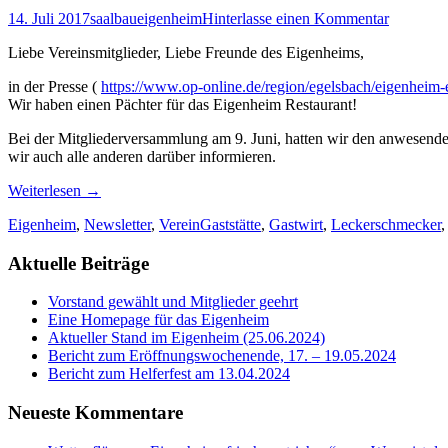
14. Juli 2017
saalbaueigenheim
Hinterlasse einen Kommentar
Liebe Vereinsmitglieder, Liebe Freunde des Eigenheims,
in der Presse (
https://www.op-online.de/region/egelsbach/eigenheim-
Wir haben einen Pächter für das Eigenheim Restaurant!
Bei der Mitgliederversammlung am 9. Juni, hatten wir den anwesende
wir auch alle anderen darüber informieren.
Weiterlesen
→
Eigenheim
,
Newsletter
,
Verein
Gaststätte
,
Gastwirt
,
Leckerschmecker
Aktuelle Beiträge
Vorstand gewählt und Mitglieder geehrt
Eine Homepage für das Eigenheim
Aktueller Stand im Eigenheim (25.06.2024)
Bericht zum Eröffnungswochenende, 17. – 19.05.2024
Bericht zum Helferfest am 13.04.2024
Neueste Kommentare