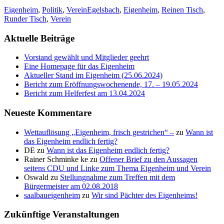
Eigenheim
,
Politik
,
Verein
Egelsbach
,
Eigenheim
,
Reinen Tisch
,
Runder Tisch
,
Verein
Aktuelle Beiträge
Vorstand gewählt und Mitglieder geehrt
Eine Homepage für das Eigenheim
Aktueller Stand im Eigenheim (25.06.2024)
Bericht zum Eröffnungswochenende, 17. – 19.05.2024
Bericht zum Helferfest am 13.04.2024
Neueste Kommentare
Wettauflösung „Eigenheim, frisch gestrichen“ –
zu
Wann ist
das Eigenheim endlich fertig?
DE
zu
Wann ist das Eigenheim endlich fertig?
Rainer Schminke ke
zu
Offener Brief zu den Aussagen
seitens CDU und Linke zum Thema Eigenheim und Verein
Oswald
zu
Stellungnahme zum Treffen mit dem
Bürgermeister am 02.08.2018
saalbaueigenheim
zu
Wir sind Pächter des Eigenheims!
Zukünftige Veranstaltungen