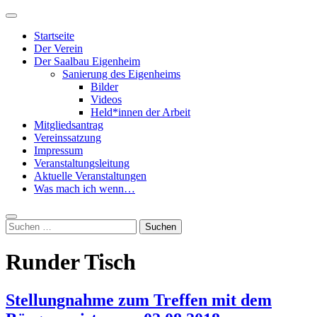
Zum
Primäres
Inhalt
Menü
Startseite
springen
Der Verein
Der Saalbau Eigenheim
Sanierung des Eigenheims
Bilder
Videos
Held*innen der Arbeit
Mitgliedsantrag
Vereinssatzung
Impressum
Veranstaltungsleitung
Aktuelle Veranstaltungen
Was mach ich wenn…
Suche
Suchen
nach:
Runder Tisch
Stellungnahme zum Treffen mit dem