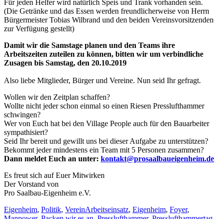
Für jeden Helfer wird natürlich Speis und Trank vorhanden sein.
(Die Getränke und das Essen werden freundlicherweise von Herrn
Bürgermeister Tobias Wilbrand und den beiden Vereinsvorsitzenden
zur Verfügung gestellt)
Damit wir die Samstage planen und den Teams ihre
Arbeitszeiten zuteilen zu können, bitten wir um verbindliche
Zusagen bis Samstag, den 20.10.2019
Also liebe Mitglieder, Bürger und Vereine. Nun seid Ihr gefragt.
Wollen wir den Zeitplan schaffen?
Wollte nicht jeder schon einmal so einen Riesen Presslufthammer
schwingen?
Wer von Euch hat bei den Village People auch für den Bauarbeiter
sympathisiert?
Seid Ihr bereit und gewillt uns bei dieser Aufgabe zu unterstützen?
Bekommt jeder mindestens ein Team mit 5 Personen zusammen?
Dann meldet Euch an unter:
kontakt@prosaalbaueigenheim.de
Es freut sich auf Euer Mitwirken
Der Vorstand von
Pro Saalbau-Eigenheim e.V.
Eigenheim
,
Politik
,
Verein
Arbeitseinsatz
,
Eigenheim
,
Foyer
,
Manpower
,
Packen wir es an
,
Presslufthammer
,
Presslufthammertag
,