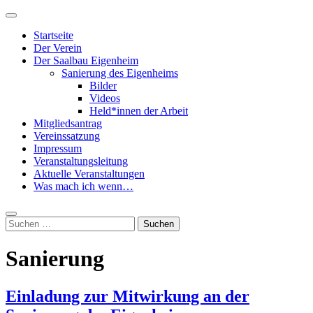
Zum
Primäres
Inhalt
Menü
Startseite
springen
Der Verein
Der Saalbau Eigenheim
Sanierung des Eigenheims
Bilder
Videos
Held*innen der Arbeit
Mitgliedsantrag
Vereinssatzung
Impressum
Veranstaltungsleitung
Aktuelle Veranstaltungen
Was mach ich wenn…
Suche
Suchen
nach:
Sanierung
Einladung zur Mitwirkung an der