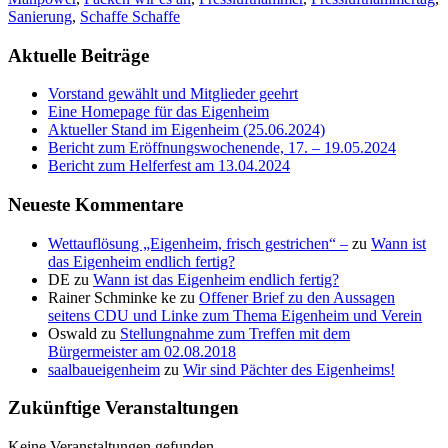
Sanierung
,
Schaffe Schaffe
Aktuelle Beiträge
Vorstand gewählt und Mitglieder geehrt
Eine Homepage für das Eigenheim
Aktueller Stand im Eigenheim (25.06.2024)
Bericht zum Eröffnungswochenende, 17. – 19.05.2024
Bericht zum Helferfest am 13.04.2024
Neueste Kommentare
Wettauflösung „Eigenheim, frisch gestrichen“ –
zu
Wann ist
das Eigenheim endlich fertig?
DE
zu
Wann ist das Eigenheim endlich fertig?
Rainer Schminke ke
zu
Offener Brief zu den Aussagen
seitens CDU und Linke zum Thema Eigenheim und Verein
Oswald
zu
Stellungnahme zum Treffen mit dem
Bürgermeister am 02.08.2018
saalbaueigenheim
zu
Wir sind Pächter des Eigenheims!
Zukünftige Veranstaltungen
Keine Veranstaltungen gefunden.