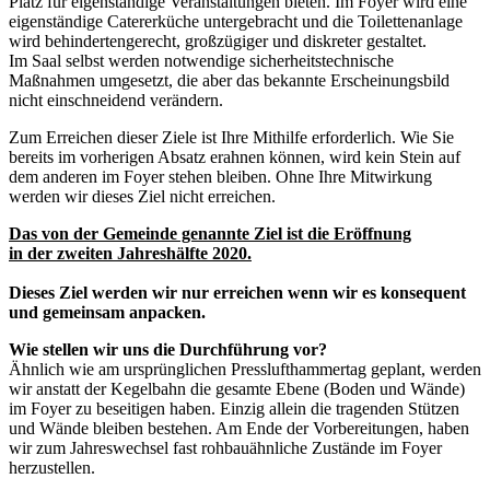
Platz für eigenständige Veranstaltungen bieten. Im Foyer wird eine
eigenständige Catererküche untergebracht und die Toilettenanlage
wird behindertengerecht, großzügiger und diskreter gestaltet.
Im Saal selbst werden notwendige sicherheitstechnische
Maßnahmen umgesetzt, die aber das bekannte Erscheinungsbild
nicht einschneidend verändern.
Zum Erreichen dieser Ziele ist Ihre Mithilfe erforderlich. Wie Sie
bereits im vorherigen Absatz erahnen können, wird kein Stein auf
dem anderen im Foyer stehen bleiben. Ohne Ihre Mitwirkung
werden wir dieses Ziel nicht erreichen.
Das von der Gemeinde genannte Ziel ist die Eröffnung
in der zweiten Jahreshälfte 2020.
Dieses Ziel werden wir nur erreichen wenn wir es konsequent
und gemeinsam anpacken.
Wie stellen wir uns die Durchführung vor?
Ähnlich wie am ursprünglichen Presslufthammertag geplant, werden
wir anstatt der Kegelbahn die gesamte Ebene (Boden und Wände)
im Foyer zu beseitigen haben. Einzig allein die tragenden Stützen
und Wände bleiben bestehen. Am Ende der Vorbereitungen, haben
wir zum Jahreswechsel fast rohbauähnliche Zustände im Foyer
herzustellen.